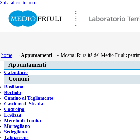
Salta al contenuto
L’ASSOCIAZIONE INTERCOMUNALE
SERVIZI ASSOCI
CONTATTI
home
»
Appuntamenti
» Mostra: Ruralità del Medio Friuli: patri
Appuntamenti
Calendario
Comuni
Basiliano
Bertiolo
Camino al Tagliamento
Castions di Strada
Codroipo
Lestizza
Mereto di Tomba
Mortegliano
Sedegliano
Talmassons