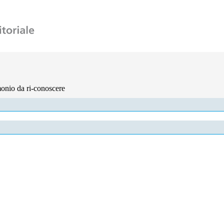
ATI
PIANO STRATEGICO
PIANI REGOLATORI
MF. L
monio da ri-conoscere